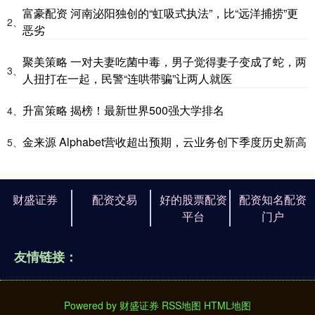
富豪配资 河南泌阳独创的“虹吸式执法”，比“远洋捕捞”更
2、
恶劣
聚美策略 一对夫妻吃菌中毒，男子觉得妻子变成了蛇，两
3、
人扭打在一起，民警“连哄带骗”让两人就医
升富策略 揭榜！最新世界500强大学排名
4、
金来源 Alphabet营收超出预期，云业务创下季度历史新高
5、
财盛证券
配资交易
好的股票配资
配资知名配资
平台
门户
友情链接：
Powered by
财盛证券
RSS地图
HTML地图