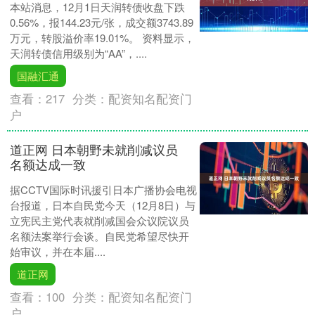
本站消息，12月1日天润转债收盘下跌
0.56%，报144.23元/张，成交额3743.89
万元，转股溢价率19.01%。 资料显示，
天润转债信用级别为“AA”，....
国融汇通
查看：
217
分类：
配资知名配资门
户
道正网 日本朝野未就削减议员
名额达成一致
据CCTV国际时讯援引日本广播协会电视
台报道，日本自民党今天（12月8日）与
立宪民主党代表就削减国会众议院议员
名额法案举行会谈。自民党希望尽快开
始审议，并在本届....
道正网
查看：
100
分类：
配资知名配资门
户