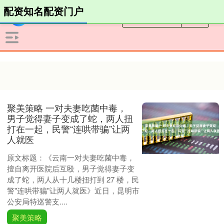
配资知名配资门户
聚美策略 一对夫妻吃菌中毒，
男子觉得妻子变成了蛇，两人扭
打在一起，民警“连哄带骗”让两
人就医
原文标题：《云南一对夫妻吃菌中毒，
擅自离开医院后互殴，男子觉得妻子变
成了蛇，两人从十几楼扭打到 27 楼，民
警"连哄带骗"让两人就医》近日，昆明市
公安局特巡警支....
聚美策略