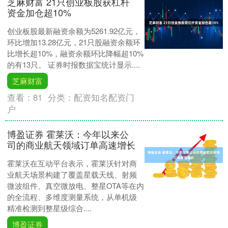
芝麻财富 21只创业板股获杠杆
资金加仓超10%
创业板股最新融资余额为5261.92亿元，
环比增加13.28亿元，21只股融资余额环
比增长超10%，融资余额环比降幅超10%
的有13只。 证券时报数据宝统计显示....
芝麻财富
查看：
81
分类：
配资知名配资门
户
博盈证券 霍莱沃：今年以来公
司的商业航天领域订单高速增长
霍莱沃在互动平台表示，霍莱沃针对商
业航天场景构建了覆盖星载天线、射频
微波组件、真空微放电、整星OTA等在内
的全流程、多维度测量系统，从单机级
精准检测到整星级综合....
博盈证券