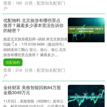
查看：
180
分类：
配资知名配资门
户
优配物料 北京旅游有哪些景点
推荐？藏着多少课本里没告诉你
的秘密？
她是北京旅游规划师--娟娟 来北京旅游就
找她 👇📱：175 0109 9499（薇信同号）
娟娟送你三颗心 安心、放心、省心 北京
旅游有哪些景点推荐？ 藏着多少....
优配物料
查看：
218
分类：
配资知名配资门
户
金砖财富 美格智能回购84万股
金额3049万元
11月3日，美格智能（002881）发布公
告，截至2025年10月31日，公司通过集