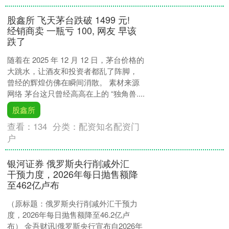
股鑫所 飞天茅台跌破 1499 元!
经销商卖 一瓶亏 100, 网友 早该
跌了
随着在 2025 年 12 月 12 日，茅台价格的
大跳水，让酒友和投资者都乱了阵脚，
曾经的辉煌仿佛在瞬间消散。 素材来源
网络 茅台这只曾经高高在上的 “独角兽....
股鑫所
查看：
134
分类：
配资知名配资门
户
银河证券 俄罗斯央行削减外汇
干预力度，2026年每日抛售额降
至462亿卢布
（原标题：俄罗斯央行削减外汇干预力
度，2026年每日抛售额降至46.2亿卢
布） 金吾财讯|俄罗斯央行宣布自2026年