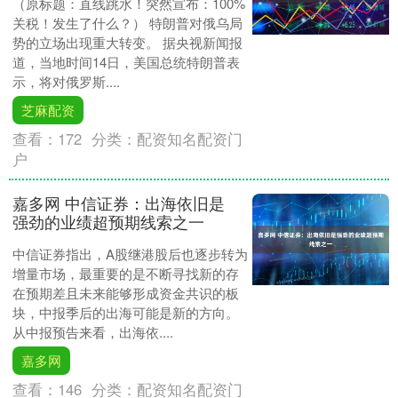
（原标题：直线跳水！突然宣布：100%
关税！发生了什么？） 特朗普对俄乌局
势的立场出现重大转变。 据央视新闻报
道，当地时间14日，美国总统特朗普表
示，将对俄罗斯....
芝麻配资
查看：
172
分类：
配资知名配资门
户
嘉多网 中信证券：出海依旧是
强劲的业绩超预期线索之一
中信证券指出，A股继港股后也逐步转为
增量市场，最重要的是不断寻找新的存
在预期差且未来能够形成资金共识的板
块，中报季后的出海可能是新的方向。
从中报预告来看，出海依....
嘉多网
查看：
146
分类：
配资知名配资门