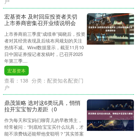
户
宏基资本 及时回应投资者关切
上市券商密集召开业绩说明会
上市券商前三季度“成绩单”揭晓后，投资
者对其经营表现及后续布局规划的关注
热情不减。Wind数据显示，截至11月10
日中国证券报记者发稿时，已召开2025
年第三季....
宏基资本
查看：
138
分类：
配资知名配资门
户
鼎茂策略 选对这6类玩具，悄悄
拉开宝宝智力差距（0
作为每天和宝妈们聊育儿的早教博主，
经常被问：“到底给宝宝买什么玩具，才
能不浪费钱还能帮他变聪明？”其实答案