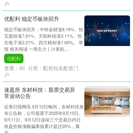
户
优配利 稳定币板块回升
稳定币板块回升，中科金财涨8.19%、恒
宝股份涨7.61%、天阳科技涨3.11%、恒
生电子涨2.21%、四方精创涨1.60%。 举
报 相关阅读 一周主力丨计算机....
优配利
查看：
90
分类：
配资知名配资门
户
速盈所 东材科技：股票交易异
常波动公告
证券日报网讯 9月12日晚间，东材科技发
布公告称，公司股票于2025年9月10日、
9月11日、9月12日连续三个交易日内日
收盘价格涨幅偏离值累计超过20%，属
于....