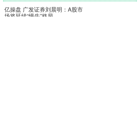
亿操盘 广发证券刘晨明：A股市
场将延续“慢牛”格局
广发证券策略首席分析师刘晨明表示，
2026年，在债务问题成为全球共同挑战
的宏观背景下，化债主要有三个方式：
真实增长超过真实利率（增长化债）、
通胀超预期（通胀化债....
亿操盘
查看：
144
分类：
配资知名配资门
户
信康配资 锋龙股份：公司股价
短期波动幅度较大 存在较高炒
作风险
锋龙股份发布股票交易异常波动暨风险
提示公告称，公司股票连续2个交易日收
盘价格涨幅偏离值累计超过20%，属于股