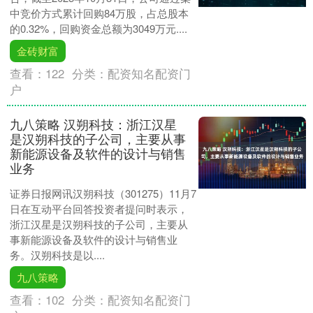
中竞价方式累计回购84万股，占总股本
的0.32%，回购资金总额为3049万元....
金砖财富
查看：
122
分类：
配资知名配资门
户
九八策略 汉朔科技：浙江汉星
是汉朔科技的子公司，主要从事
新能源设备及软件的设计与销售
业务
证券日报网讯汉朔科技（301275）11月7
日在互动平台回答投资者提问时表示，
浙江汉星是汉朔科技的子公司，主要从
事新能源设备及软件的设计与销售业
务。汉朔科技是以....
九八策略
查看：
102
分类：
配资知名配资门