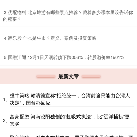
​优配物料 北京旅游有哪些景点推荐？藏着多少课本里没告诉你
3
的秘密？
​翻乐股 什么是牛市？定义、案例及投资策略
4
​国融汇通 12月1日天润转债下跌056%，转股溢价率1901%
5
最新文章
投牛策略 赖清德宣称“拒绝统一，台湾前途只能由台湾人
1、
决定”，国台办回应
富豪配资 河南泌阳独创的“虹吸式执法”，比“远洋捕捞”更
2、
恶劣