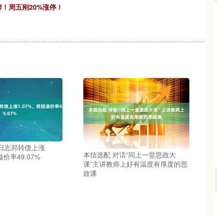
牌！周五刚20%涨停！
4日志邦转债上涨
本信选配 对话“同上一堂思政大
溢价率49.07%
课”主讲教师上好有温度有厚度的思
政课