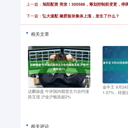
上一篇：
旭阳配资 突发！300588，筹划控制权变更，停
下一篇：
弘大速配 橡胶板块集体上涨，发生了什么？
相关文章
金牛王 9月2
达麟操盘 午评国内期货主力合约涨
1.07%，转股
跌互现 沪金沪银跌超2%
相关评论