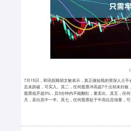
深证成指
14311.01
.68
1.02%
200.89
1
（
7月15日，和讯投顾胡文敏表示，真正做短线的资深人士
且未跌破，可买入。其二，任何股票冲高超7个点却未封板
股票低开超3%，且3分钟内不能翻红，要卖出。其五，任
天，卖出其中一半。其七，任何股票处于中高位且缩量，可