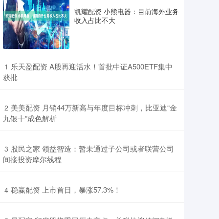
凯耀配资 小熊电器：目前海外业务
收入占比不大
​乐天盈配资 A股再迎活水！首批中证A500ETF集中
1
获批
​美美配资 月销44万新高与年度目标冲刺，比亚迪“金
2
九银十”成色解析
​股民之家 领益智造：暂未通过子公司或者联营公司
3
间接投资摩尔线程
​稳赢配资 上市首日，暴涨57.3%！
4