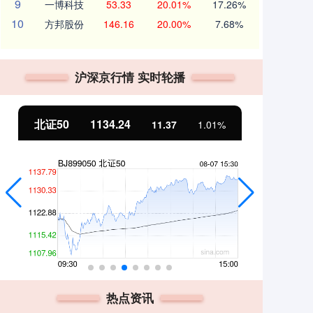
9
一博科技
53.33
20.01%
17.26%
10
方邦股份
146.16
20.00%
7.68%
沪深京行情 实时轮播
北证50
1134.24
创
11.37
1.01%
热点资讯