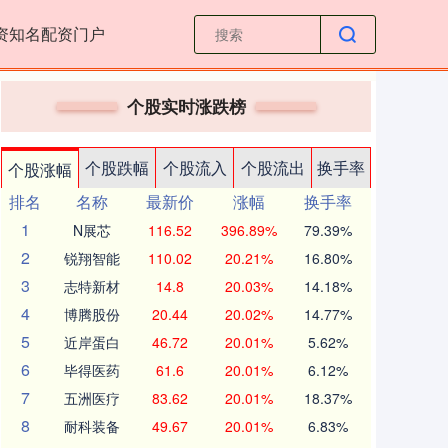
资知名配资门户
个股实时涨跌榜
个股跌幅
个股流入
个股流出
换手率
个股涨幅
排名
名称
最新价
涨幅
换手率
1
N展芯
116.52
396.89%
79.39%
2
锐翔智能
110.02
20.21%
16.80%
3
志特新材
14.8
20.03%
14.18%
4
博腾股份
20.44
20.02%
14.77%
5
近岸蛋白
46.72
20.01%
5.62%
6
毕得医药
61.6
20.01%
6.12%
7
五洲医疗
83.62
20.01%
18.37%
8
耐科装备
49.67
20.01%
6.83%