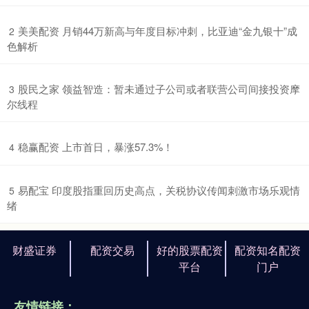
​美美配资 月销44万新高与年度目标冲刺，比亚迪“金九银十”成
2
色解析
​股民之家 领益智造：暂未通过子公司或者联营公司间接投资摩
3
尔线程
​稳赢配资 上市首日，暴涨57.3%！
4
​易配宝 印度股指重回历史高点，关税协议传闻刺激市场乐观情
5
绪
财盛证券
配资交易
好的股票配资
配资知名配资
平台
门户
友情链接：