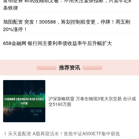
富明证券 和讯投顾胡文敏：不用关注繁杂指标，只需牢记8
条铁律
旭阳配资 突发！300588，筹划控制权变更，停牌！周五刚
20%涨停！
658金融网 银行间主要利率债收益率午后升幅扩大
推荐资讯
沪深策略联盟 万泰生物现3笔大宗交易 合计成
交5160万股
​乐天盈配资 A股再迎活水！首批中证A500ETF集中获批
1