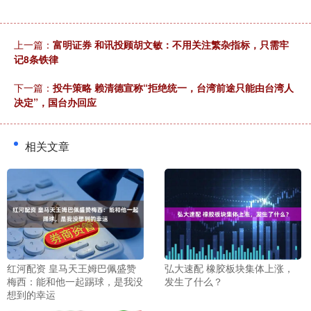
上一篇：
富明证券 和讯投顾胡文敏：不用关注繁杂指标，只需牢
记8条铁律
下一篇：
投牛策略 赖清德宣称“拒绝统一，台湾前途只能由台湾人
决定”，国台办回应
相关文章
红河配资 皇马天王姆巴佩盛赞
弘大速配 橡胶板块集体上涨，
梅西：能和他一起踢球，是我没
发生了什么？
想到的幸运