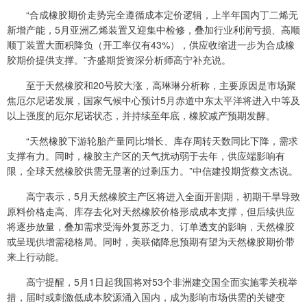
“合成橡胶期价走势完全遵循成本定价逻辑，上半年国内丁二烯无
新增产能，5月亚洲乙烯装置又迎集中检修，叠加行业利润亏损、高顺
顺丁装置大面积降负（开工率仅有43%），供应收缩进一步为合成橡
胶期价提供支撑。”齐盛期货资深分析师高宁补充说。
至于天然橡胶和20号胶大涨，高琳琳分析称，主要原因是市场聚
焦厄尔尼诺发展，国家气候中心预计5月赤道中东太平洋将进入中等及
以上强度的厄尔尼诺状态，并持续至年底，橡胶减产预期发酵。
“天然橡胶下游轮胎产量同比增长、库存周转天数同比下降，需求
支撑有力。同时，橡胶主产区的天气扰动弱于去年，供应端影响有
限，全球天然橡胶供需无显著的过剩压力。”中信建投期货蔡文杰说。
高宁表示，5月天然橡胶主产区将进入全面开割期，初期干旱导致
原料价格走高、库存去化对天然橡胶价格形成成本支撑，但后续供应
将逐步放量，叠加需求受海外复苏乏力、订单透支的影响，天然橡胶
或呈现供增需稳格局。同时，美联储降息预期有望为天然橡胶期价带
来上行动能。
高宁提醒，5月1日起我国将对53个非洲建交国全面实施零关税举
措，届时或刺激低成本胶源涌入国内，成为影响市场供需的关键变