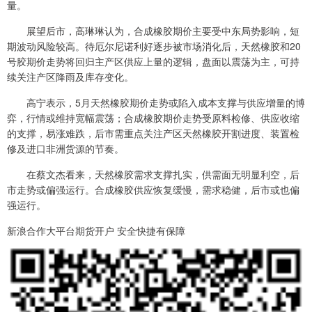
量。
展望后市，高琳琳认为，合成橡胶期价主要受中东局势影响，短
期波动风险较高。待厄尔尼诺利好逐步被市场消化后，天然橡胶和20
号胶期价走势将回归主产区供应上量的逻辑，盘面以震荡为主，可持
续关注产区降雨及库存变化。
高宁表示，5月天然橡胶期价走势或陷入成本支撑与供应增量的博
弈，行情或维持宽幅震荡；合成橡胶期价走势受原料检修、供应收缩
的支撑，易涨难跌，后市需重点关注产区天然橡胶开割进度、装置检
修及进口非洲货源的节奏。
在蔡文杰看来，天然橡胶需求支撑扎实，供需面无明显利空，后
市走势或偏强运行。合成橡胶供应恢复缓慢，需求稳健，后市或也偏
强运行。
新浪合作大平台期货开户 安全快捷有保障