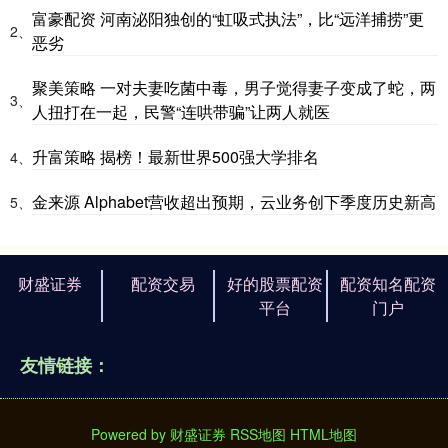
富豪配资 河南泌阳独创的“虹吸式执法”，比“远洋捕捞”更
2、
恶劣
聚美策略 一对夫妻吃菌中毒，男子觉得妻子变成了蛇，两
3、
人扭打在一起，民警“连哄带骗”让两人就医
升富策略 揭榜！最新世界500强大学排名
4、
金来源 Alphabet营收超出预期，云业务创下季度历史新高
5、
财盛证券
配资交易
好的股票配资
配资知名配资
平台
门户
友情链接：
Powered by
财盛证券
RSS地图
HTML地图