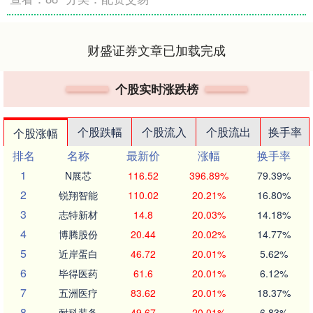
财盛证券文章已加载完成
个股实时涨跌榜
个股跌幅
个股流入
个股流出
换手率
个股涨幅
排名
名称
最新价
涨幅
换手率
1
N展芯
116.52
396.89%
79.39%
2
锐翔智能
110.02
20.21%
16.80%
3
志特新材
14.8
20.03%
14.18%
4
博腾股份
20.44
20.02%
14.77%
5
近岸蛋白
46.72
20.01%
5.62%
6
毕得医药
61.6
20.01%
6.12%
7
五洲医疗
83.62
20.01%
18.37%
8
耐科装备
49.67
20.01%
6.83%