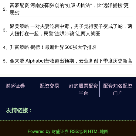
富豪配资 河南泌阳独创的“虹吸式执法”，比“远洋捕捞”更
2、
恶劣
聚美策略 一对夫妻吃菌中毒，男子觉得妻子变成了蛇，两
3、
人扭打在一起，民警“连哄带骗”让两人就医
升富策略 揭榜！最新世界500强大学排名
4、
金来源 Alphabet营收超出预期，云业务创下季度历史新高
5、
财盛证券
配资交易
好的股票配资
配资知名配资
平台
门户
友情链接：
Powered by
财盛证券
RSS地图
HTML地图