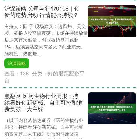
沪深策略 公司与行业0108｜创
新药逆势启动 行情能否持续？
主持人：阳 子 现场嘉宾：边风炜、吴文
昶、杨扬 A股窄幅震荡，市场在持续放量
后迎来首次缩量，创业板指盘中跌超
1%，后续震荡空间有多大？商业航天、
脑机接口热度居....
沪深策略
查看：
138
分类：
好的股票配资平
台
赢翻网 医药生物行业周报：持
续看好创新药械、自主可控和消
费复苏三大主线
（以下内容从信达证券《医药生物行业
周报：持续看好创新药械、自主可控和
消费复苏三大主线》研报附件原文摘