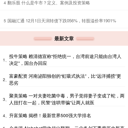
​翻乐股 什么是牛市？定义、案例及投资策略
4
​国融汇通 12月1日天润转债下跌056%，转股溢价率1901%
5
最新文章
投牛策略 赖清德宣称“拒绝统一，台湾前途只能由台湾人
1、
决定”，国台办回应
富豪配资 河南泌阳独创的“虹吸式执法”，比“远洋捕捞”更
2、
恶劣
聚美策略 一对夫妻吃菌中毒，男子觉得妻子变成了蛇，两
3、
人扭打在一起，民警“连哄带骗”让两人就医
升富策略 揭榜！最新世界500强大学排名
4、