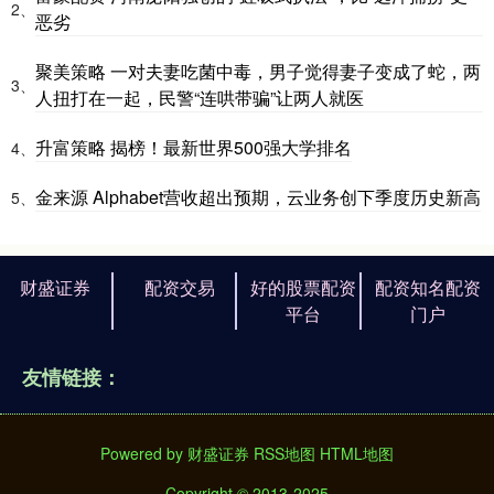
2、
恶劣
聚美策略 一对夫妻吃菌中毒，男子觉得妻子变成了蛇，两
3、
人扭打在一起，民警“连哄带骗”让两人就医
升富策略 揭榜！最新世界500强大学排名
4、
金来源 Alphabet营收超出预期，云业务创下季度历史新高
5、
财盛证券
配资交易
好的股票配资
配资知名配资
平台
门户
友情链接：
Powered by
财盛证券
RSS地图
HTML地图
Copyright
© 2013-2025