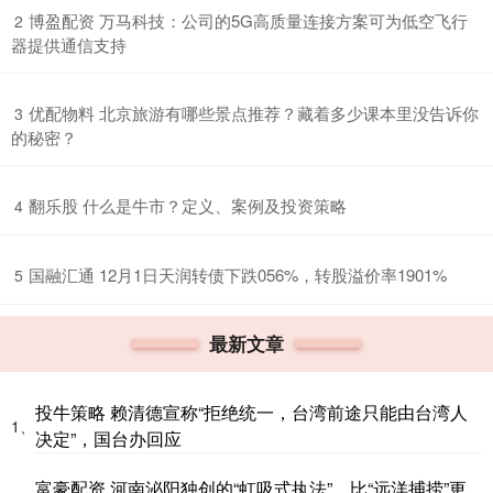
​博盈配资 万马科技：公司的5G高质量连接方案可为低空飞行
2
器提供通信支持
​优配物料 北京旅游有哪些景点推荐？藏着多少课本里没告诉你
3
的秘密？
​翻乐股 什么是牛市？定义、案例及投资策略
4
​国融汇通 12月1日天润转债下跌056%，转股溢价率1901%
5
最新文章
投牛策略 赖清德宣称“拒绝统一，台湾前途只能由台湾人
1、
决定”，国台办回应
富豪配资 河南泌阳独创的“虹吸式执法”，比“远洋捕捞”更