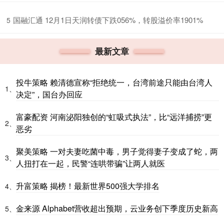
​国融汇通 12月1日天润转债下跌056%，转股溢价率1901%
5
最新文章
投牛策略 赖清德宣称“拒绝统一，台湾前途只能由台湾人
1、
决定”，国台办回应
富豪配资 河南泌阳独创的“虹吸式执法”，比“远洋捕捞”更
2、
恶劣
聚美策略 一对夫妻吃菌中毒，男子觉得妻子变成了蛇，两
3、
人扭打在一起，民警“连哄带骗”让两人就医
升富策略 揭榜！最新世界500强大学排名
4、
金来源 Alphabet营收超出预期，云业务创下季度历史新高
5、