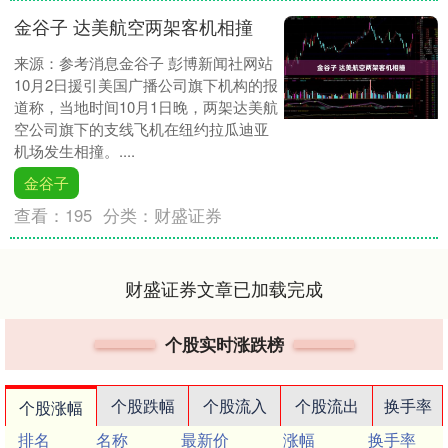
金谷子 达美航空两架客机相撞
来源：参考消息金谷子 彭博新闻社网站
10月2日援引美国广播公司旗下机构的报
道称，当地时间10月1日晚，两架达美航
空公司旗下的支线飞机在纽约拉瓜迪亚
机场发生相撞。....
金谷子
查看：
195
分类：
财盛证券
财盛证券文章已加载完成
个股实时涨跌榜
个股跌幅
个股流入
个股流出
换手率
个股涨幅
排名
名称
最新价
涨幅
换手率