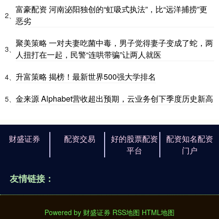
富豪配资 河南泌阳独创的“虹吸式执法”，比“远洋捕捞”更
2、
恶劣
聚美策略 一对夫妻吃菌中毒，男子觉得妻子变成了蛇，两
3、
人扭打在一起，民警“连哄带骗”让两人就医
升富策略 揭榜！最新世界500强大学排名
4、
金来源 Alphabet营收超出预期，云业务创下季度历史新高
5、
财盛证券
配资交易
好的股票配资
配资知名配资
平台
门户
友情链接：
Powered by
财盛证券
RSS地图
HTML地图