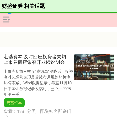
财盛证券 相关话题
宏基资本 及时回应投资者关切
上市券商密集召开业绩说明会
上市券商前三季度“成绩单”揭晓后，投资
者对其经营表现及后续布局规划的关注
热情不减。Wind数据显示，截至11月10
日中国证券报记者发稿时，已召开2025
年第三季....
宏基资本
查看：
138
分类：
配资知名配资门