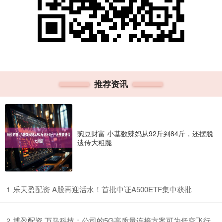
推荐资讯
豌豆财富 小基数辣妈从92斤到84斤，还摆脱
遗传大粗腿
​乐天盈配资 A股再迎活水！首批中证A500ETF集中获批
1
​博盈配资 万马科技：公司的5G高质量连接方案可为低空飞行
2