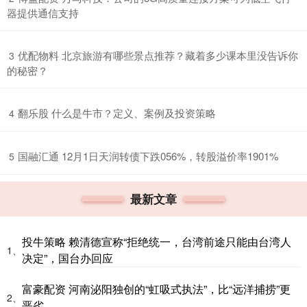
器提供通信支持
​优配物料 北京旅游有哪些景点推荐？藏着多少课本里没告诉你
3
的秘密？
​翻乐股 什么是牛市？定义、案例及投资策略
4
​国融汇通 12月1日天润转债下跌056%，转股溢价率1901%
5
最新文章
投牛策略 赖清德宣称“拒绝统一，台湾前途只能由台湾人
1、
决定”，国台办回应
富豪配资 河南泌阳独创的“虹吸式执法”，比“远洋捕捞”更
2、
恶劣