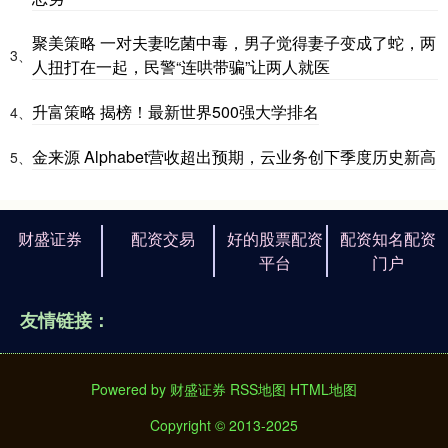
聚美策略 一对夫妻吃菌中毒，男子觉得妻子变成了蛇，两
3、
人扭打在一起，民警“连哄带骗”让两人就医
升富策略 揭榜！最新世界500强大学排名
4、
金来源 Alphabet营收超出预期，云业务创下季度历史新高
5、
财盛证券
配资交易
好的股票配资
配资知名配资
平台
门户
友情链接：
Powered by
财盛证券
RSS地图
HTML地图
Copyright
© 2013-2025