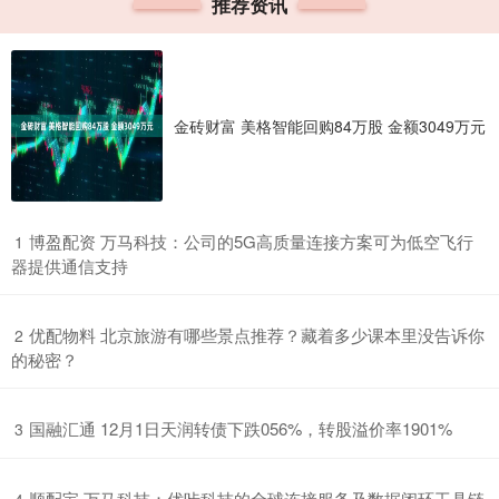
推荐资讯
金砖财富 美格智能回购84万股 金额3049万元
​博盈配资 万马科技：公司的5G高质量连接方案可为低空飞行
1
器提供通信支持
​优配物料 北京旅游有哪些景点推荐？藏着多少课本里没告诉你
2
的秘密？
​国融汇通 12月1日天润转债下跌056%，转股溢价率1901%
3
​顺配宝 万马科技：优咔科技的全球连接服务及数据闭环工具链
4