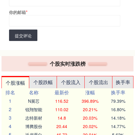
你的邮箱
*
提交评论
个股实时涨跌榜
个股跌幅
个股流入
个股流出
换手率
个股涨幅
排名
名称
最新价
涨幅
换手率
1
N展芯
116.52
396.89%
79.39%
2
锐翔智能
110.02
20.21%
16.80%
3
志特新材
14.8
20.03%
14.18%
4
博腾股份
20.44
20.02%
14.77%
5
近岸蛋白
46.72
20.01%
5.62%