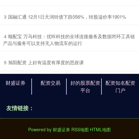
​国融汇通 12月1日天润转债下跌056%，转股溢价率1901%
3
​顺配宝 万马科技：优咔科技的全球连接服务及数据闭环工具链
4
产品与服务可以支持无人物流车的运行
​旭阳配资 上好有温度有厚度的思政课
5
财盛证券
配资交易
好的股票配资
配资知名配资
平台
门户
友情链接：
Powered by
财盛证券
RSS地图
HTML地图