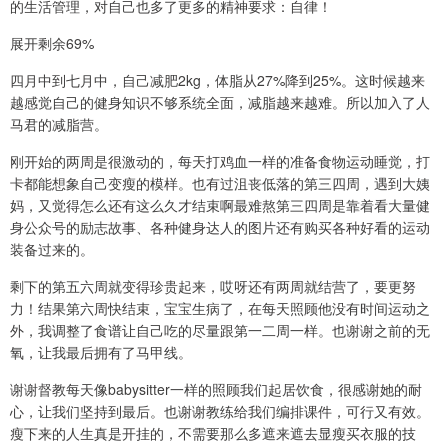
的生活管理，对自己也多了更多的精神要求：自律！
展开剩余69%
四月中到七月中，自己减肥2kg，体脂从27%降到25%。这时候越来
越感觉自己的健身知识不够系统全面，减脂越来越难。所以加入了人
马君的减脂营。
刚开始的两周是很激动的，每天打鸡血一样的准备食物运动睡觉，打
卡都能想象自己变瘦的模样。也有过沮丧低落的第三四周，遇到大姨
妈，又觉得怎么还有这么久才结束啊最难熬第三四周是靠着看大量健
身公众号的励志故事、各种健身达人的图片还有购买各种好看的运动
装备过来的。
剩下的第五六周就变得珍贵起来，哎呀还有两周就结营了，要更努
力！结果第六周快结束，宝宝生病了，在每天照顾他没有时间运动之
外，我调整了食谱让自己吃的尽量跟第一二周一样。也谢谢之前的无
氧，让我最后拥有了马甲线。
谢谢督教每天像babysitter一样的照顾我们起居饮食，很感谢她的耐
心，让我们坚持到最后。也谢谢教练给我们编排课件，可行又有效。
瘦下来的人生真是开挂的，不需要那么多遮来遮去显瘦买衣服的技