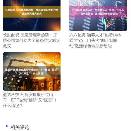
长胜配资 应急管理新趋势：库
六六配资 涵养人才“热带雨林
防公司如何助力全链条防灾减灾
式”生态，门头沟“四计划联
救灾
动”激活绿色转型新动能
盈透科技 药捷安康股价过山
车，ETF被动“抬轿”又“踩雷”！
什么情况？
相关评论